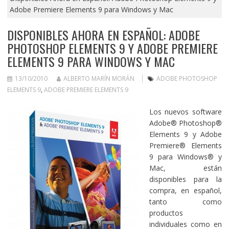
Adobe Premiere Elements 9 para Windows y Mac
DISPONIBLES AHORA EN ESPAÑOL: ADOBE
PHOTOSHOP ELEMENTS 9 Y ADOBE PREMIERE
ELEMENTS 9 PARA WINDOWS Y MAC
13/10/2010
ALBERTO MARÍN MORÁN
ADOBE PHOTOSHOP
ELEMENTS 9
,
ADOBE PREMIERE ELEMENTS 9
Los nuevos software
Adobe® Photoshop®
Elements 9 y Adobe
Premiere® Elements
9 para Windows® y
Mac, están
disponibles para la
compra, en español,
tanto como
productos
individuales como en