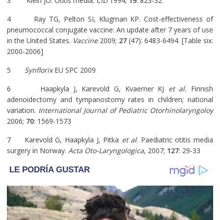
3 Klein JO. Otitis media.
CID
1994;
19
: 823-32
4 Ray TG, Pelton SI, Klugman KP. Cost-effectiveness of
pneumococcal conjugate vaccine: An update after 7 years of use
in the United States.
Vaccine
2009;
27
(47): 6483-6494. [Table six:
2000-2006]
5
Synflorix
EU SPC 2009
6 Haapkyla J, Karevold G, Kvaerner KJ
et al.
Finnish
adenoidectomy and tympanostomy rates in children; national
variation.
International Journal of Pediatric Otorhinolaryngoloy
2006;
70
: 1569-1573
7 Karevold G, Haapkyla J, Pitka
et al
. Paediatric otitis media
surgery in Norway.
Acta Oto-Laryngologica
, 2007;
127
: 29-33