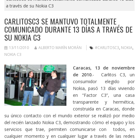
a través de su Nokia C3
CARLITOSC3 SE MANTUVO TOTALMENTE
COMUNICADO DURANTE 13 DÍAS A TRAVÉS DE
SU NOKIA C3
13/11/2010
ALBERTO MARÍN MORÁN
#CARLITOSC3
,
NOKIA
,
NOKIA C3
Caracas, 13 de noviembre
de 2010
.- Carlitos C3, un
consumidor elegido por
Nokia, pasó 13 días viviendo
en “Factor C3”, una casa
transparente y hermética,
construida en Caracas, donde
su único contacto con el mundo exterior se realizó por medio
del recién lanzado Nokia C3, demostrando cómo el equipo y los
servicios que trae, permiten comunicarse con todos, en
cualquier momento y en cualquier lugar a través de las redes