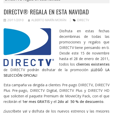
DIRECTV® REGALA EN ESTA NAVIDAD
20/11/2010
ALBERTO MARÍN MORÁN
DIRECTV
Disfruta en estas fechas
decembrinas de todas las
promociones y regalos que
DIRECTV tiene pensando en ti.
Desde este 15 de noviembre
hasta el 28 de enero de 2011,
todos los
clientes existentes
de DIRECTV podrán disfrutar de la promoción
¡
LLEGÓ LA
SELECCIÓN OFICIAL!
Esta campaña va dirigida a clientes Pre-pago DIRECTV, DIRECTV
Plus Pre-pago, DIRECTV Digital, DIRECTV Plus y DIRECTV HD
que soliciten el paquete Premium de MovieCity Pack, con el que
recibirán el
1er mes GRATIS
y e
l 2do al 50 % de descuento
.
¡Suscríbete ya! y disfruta de los nuevos estrenos y las mejores