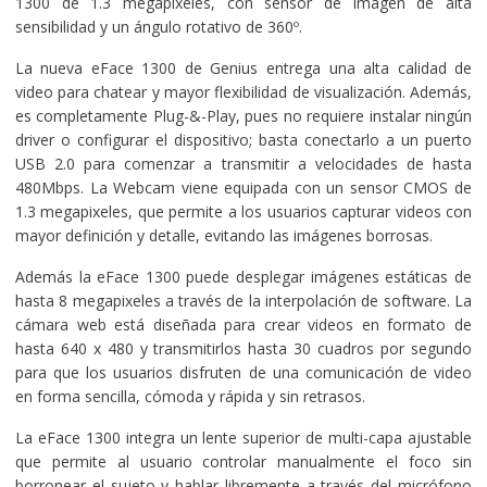
1300 de 1.3 megapixeles, con sensor de imagen de alta
sensibilidad y un ángulo rotativo de 360º.
La nueva eFace 1300 de Genius entrega una alta calidad de
video para chatear y mayor flexibilidad de visualización. Además,
es completamente Plug-&-Play, pues no requiere instalar ningún
driver o configurar el dispositivo; basta conectarlo a un puerto
USB 2.0 para comenzar a transmitir a velocidades de hasta
480Mbps. La Webcam viene equipada con un sensor CMOS de
1.3 megapixeles, que permite a los usuarios capturar videos con
mayor definición y detalle, evitando las imágenes borrosas.
Además la eFace 1300 puede desplegar imágenes estáticas de
hasta 8 megapixeles a través de la interpolación de software. La
cámara web está diseñada para crear videos en formato de
hasta 640 x 480 y transmitirlos hasta 30 cuadros por segundo
para que los usuarios disfruten de una comunicación de video
en forma sencilla, cómoda y rápida y sin retrasos.
La eFace 1300 integra un lente superior de multi-capa ajustable
que permite al usuario controlar manualmente el foco sin
borronear el sujeto y hablar libremente a través del micrófono