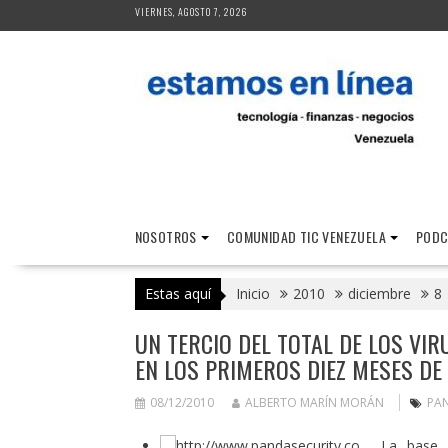
Saltar
VIERNES, AGOSTO 7, 2026
al
contenido
NOSOTROS
COMUNIDAD TIC VENEZUELA
PODC
Estas aquí
Inicio
2010
diciembre
8
UN TERCIO DEL TOTAL DE LOS VI
EN LOS PRIMEROS DIEZ MESES DE
08/12/2010
ALBERTO MARÍN MORÁN
PA
La base d