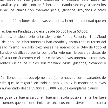
 análisis y clasificación de ficheros de
Panda Security,
alcanza los
60 de los cuales son malware (virus, gusanos, troyanos y otras
 creado 20 millones de nuevas variantes, la misma cantidad que en
 reciben en
PandaLabs
crece desde 55.000 hasta 63.000.
daLabs,
el laboratorio antimalware de
Panda Security
–The Cloud
el año, los cibercriminales han creado y distribuido un tercio del
e es lo mismo, en sólo diez meses ha aparecido el 34% de todo el
 ha sido clasificado por la compañía. Además, la base de datos de
clasifica automáticamente el 99,4% de las nuevas amenazas recibidas,
erentes, 60 de los cuales son malware (virus, gusanos, troyanos y
 20 millones de nuevos ejemplares (tanto nuevos como variantes de
cifra que se registró en todo el año 2009. Y la media de nuevas
a aumentado desde 55.000 a 63.000 nuevos ejemplares diarios.
imen goza de buena salud, en buena medida posiblemente también
ncuentes que sin conocimientos técnicos exhaustivos se dedican a