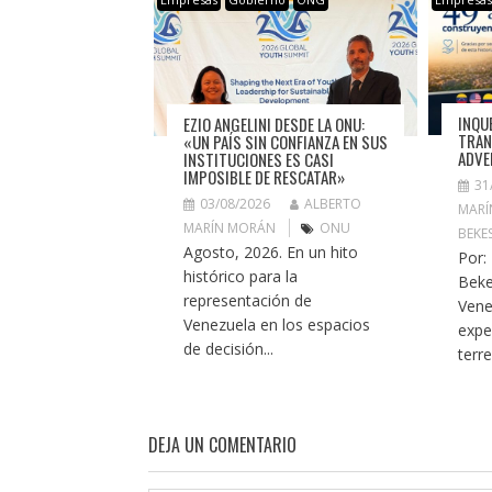
INQU
EZIO ANGELINI DESDE LA ONU:
TRAN
«UN PAÍS SIN CONFIANZA EN SUS
ADVE
INSTITUCIONES ES CASI
IMPOSIBLE DE RESCATAR»
31
03/08/2026
ALBERTO
MARÍ
MARÍN MORÁN
ONU
BEKE
Agosto, 2026. En un hito
Por:
histórico para la
Beke
representación de
Vene
Venezuela en los espacios
expe
de decisión...
terr
DEJA UN COMENTARIO