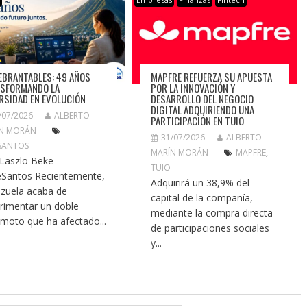
EBRANTABLES: 49 AÑOS
MAPFRE REFUERZA SU APUESTA
SFORMANDO LA
POR LA INNOVACIÓN Y
RSIDAD EN EVOLUCIÓN
DESARROLLO DEL NEGOCIO
DIGITAL ADQUIRIENDO UNA
/07/2026
ALBERTO
PARTICIPACIÓN EN TUIO
N MORÁN
31/07/2026
ALBERTO
SANTOS
MARÍN MORÁN
MAPFRE
,
 Laszlo Beke –
TUIO
Santos Recientemente,
Adquirirá un 38,9% del
zuela acaba de
capital de la compañía,
rimentar un doble
mediante la compra directa
emoto que ha afectado...
de participaciones sociales
y...