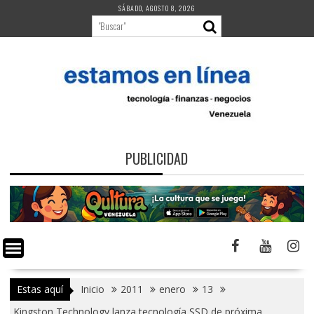
Saltar
SÁBADO, AGOSTO 8, 2026
al
contenido
PUBLICIDAD
Estas aquí
Inicio
2011
enero
13
Kingston Technology lanza tecnología SSD de próxima