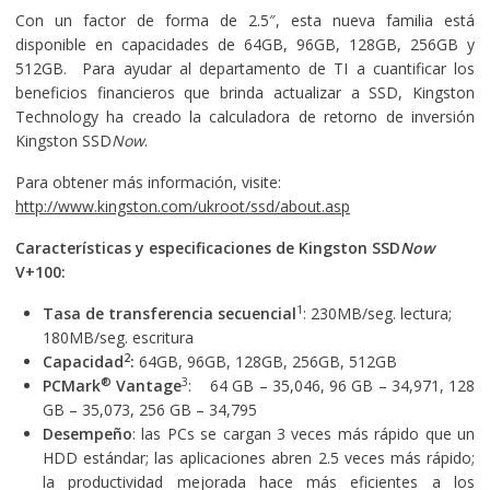
Con un factor de forma de 2.5″, esta nueva familia está
disponible en capacidades de 64GB, 96GB, 128GB, 256GB y
512GB. Para ayudar al departamento de TI a cuantificar los
beneficios financieros que brinda actualizar a SSD, Kingston
Technology ha creado la calculadora de retorno de inversión
Kingston SSD
Now
.
Para obtener más información, visite:
http://www.kingston.com/ukroot/ssd/about.asp
Características y especificaciones de Kingston SSD
Now
V+100:
1
Tasa de transferencia secuencial
: 230MB/seg. lectura;
180MB/seg. escritura
2
Capacidad
:
64GB, 96GB, 128GB, 256GB, 512GB
®
3
PCMark
Vantage
: 64 GB – 35,046, 96 GB – 34,971, 128
GB – 35,073, 256 GB – 34,795
Desempeño
: las PCs se cargan 3 veces más rápido que un
HDD estándar; las aplicaciones abren 2.5 veces más rápido;
la productividad mejorada hace más eficientes a los