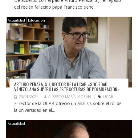
De acuerdo con el padre Arturo Peraza, S.J., el legado
del recién fallecido papa Francisco tiene...
Actualidad
Educación
ARTURO PERAZA, S.J. RECTOR DE LA UCAB «SOCIEDAD
VENEZOLANA SUPERÓ LAS ESTRUCTURAS DE POLARIZACIÓN»
23/01/2024
ALBERTO MARÍN MORÁN
UCAB
El rector de la UCAB ofreció un análisis sobre el rol de
la universidad en el...
Actualidad