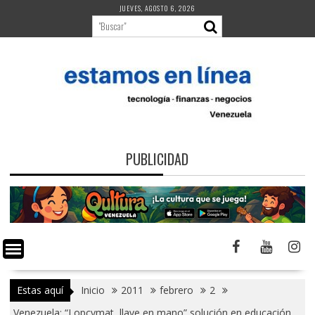
Saltar
JUEVES, AGOSTO 6, 2026
al
contenido
PUBLICIDAD
Estas aquí
Inicio
2011
febrero
2
Venezuela: “Lopcymat, llave en mano” solución en educación