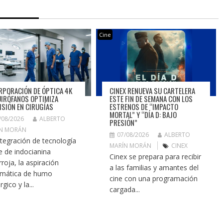
Cine
RPORACIÓN DE ÓPTICA 4K
CINEX RENUEVA SU CARTELERA
UIRÓFANOS OPTIMIZA
ESTE FIN DE SEMANA CON LOS
ISIÓN EN CIRUGÍAS
ESTRENOS DE “IMPACTO
MORTAL” Y “DÍA D: BAJO
/08/2026
ALBERTO
PRESIÓN”
N MORÁN
07/08/2026
ALBERTO
ntegración de tecnología
MARÍN MORÁN
CINEX
e de indocianina
Cinex se prepara para recibir
rroja, la aspiración
a las familias y amantes del
mática de humo
cine con una programación
rgico y la...
cargada...