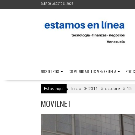
Saltar
SÁBADO, AGOSTO 8, 2026
al
contenido
NOSOTROS
COMUNIDAD TIC VENEZUELA
PODC
Estas aquí
Inicio
2011
octubre
15
MOVILNET