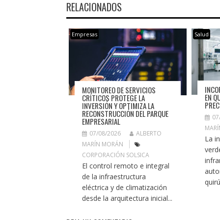
RELACIONADOS
Empresas
Salud
INCO
MONITOREO DE SERVICIOS
EN Q
CRÍTICOS PROTEGE LA
PREC
INVERSIÓN Y OPTIMIZA LA
RECONSTRUCCIÓN DEL PARQUE
07
EMPRESARIAL
MARÍ
07/08/2026
ALBERTO
La i
MARÍN MORÁN
verd
CORPORACIÓN SOLSICA
infra
El control remoto e integral
auto
de la infraestructura
quirú
eléctrica y de climatización
desde la arquitectura inicial...