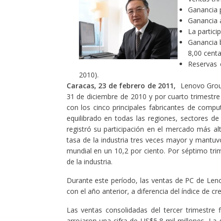
Ganancia 
Ganancia a
La partici
Ganancia 
8,00 cent
Reservas 
2010).
Caracas, 23 de febrero de 2011,
Lenovo Group 
31 de diciembre de 2010 y por cuarto trimestr
con los cinco principales fabricantes de com
equilibrado en todas las regiones, sectores de 
registró su participación en el mercado más a
tasa de la industria tres veces mayor y mantuvo
mundial en un 10,2 por ciento. Por séptimo tri
de la industria.
Durante este período, las ventas de PC de Le
con el año anterior, a diferencia del índice de cr
Las ventas consolidadas del tercer trimestre
arrojaron una cifra de US$5,8 mil millones. L