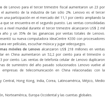
io
de Lenovo para el tercer trimestre fiscal aumentaron un 23 por
l aumento de la industria de tan sólo 2%. Lenovo es el tercer
una participación en el mercado del 11,1 por ciento ampliando la
sa que se encuentra en el segundo puesto. Las ventas consolidadas
o a nivel mundial durante el tercer trimestre alcanzaron US$ 2 mil
a año y un 35% de las ganancias por ventas totales de Lenovo.
o presentó su nueva computadora IdeaCentre K330 con procesadores
ara ver películas, escuchar música y jugar videojuegos.
temas móviles de Lenovo
alcanzaron US$ 218 millones en ventas
ular en China aumentaron un 52,2 por ciento para el trimestre o
,3 por ciento. Las ventas de telefonía celular de Lenovo duplicaron
lemas de suministro del año pasado solucionados Lenovo vuelve al
s empresas de telecomunicación en China relacionadas con la
e y Central, Hong Kong, India, Corea, Latinoamérica, Méjico, Medio
pón, Norteamérica, Europa Occidental y las cuentas globales.