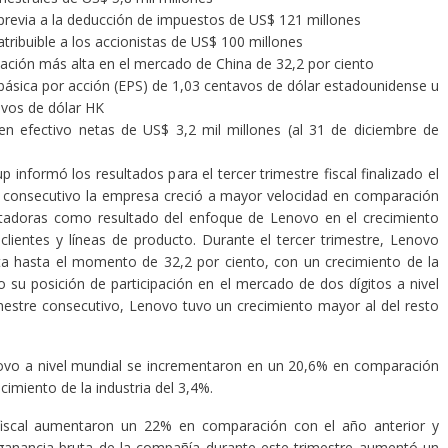
previa a la deducción de impuestos de US$ 121 millones
tribuible a los accionistas de US$ 100 millones
pación más alta en el mercado de China de 32,2 por ciento
básica por acción (EPS) de 1,03 centavos de dólar estadounidense u
avos de dólar HK
en efectivo netas de US$ 3,2 mil millones (al 31 de diciembre de
informó los resultados para el tercer trimestre fiscal finalizado el
e consecutivo la empresa creció a mayor velocidad en comparación
putadoras como resultado del enfoque de Lenovo en el crecimiento
clientes y líneas de producto. Durante el tercer trimestre, Lenovo
lta hasta el momento de 32,2 por ciento, con un crecimiento de la
 su posición de participación en el mercado de dos dígitos a nivel
mestre consecutivo, Lenovo tuvo un crecimiento mayor al del resto
novo a nivel mundial se incrementaron en un 20,6% en comparación
ecimiento de la industria del 3,4%.
 fiscal aumentaron un 22% en comparación con el año anterior y
a ganancia bruta de la compañía durante este trimestre aumentó un