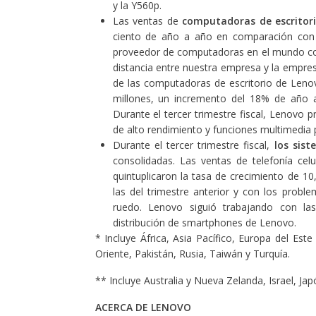
y la Y560p.
Las ventas de
computadoras de escritor
ciento de año a año en comparación con e
proveedor de computadoras en el mundo con 
distancia entre nuestra empresa y la empre
de las computadoras de escritorio de Lenov
millones, un incremento del 18% de año 
Durante el tercer trimestre fiscal, Lenov
de alto rendimiento y funciones multimedia p
Durante el tercer trimestre fiscal,
los sis
consolidadas. Las ventas de telefonía cel
quintuplicaron la tasa de crecimiento de 10
las del trimestre anterior y con los prob
ruedo. Lenovo siguió trabajando con la
distribución de smartphones de Lenovo.
* Incluye África, Asia Pacífico, Europa del Est
Oriente, Pakistán, Rusia, Taiwán y Turquía.
** Incluye Australia y Nueva Zelanda, Israel, Ja
ACERCA DE LENOVO