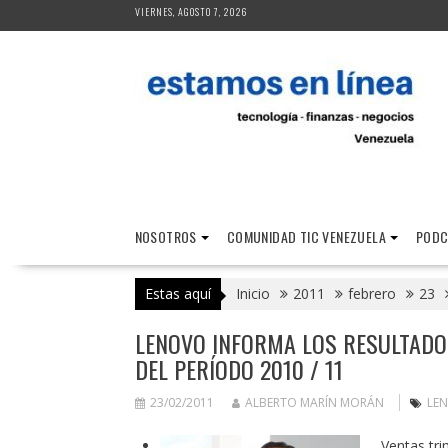
Saltar
VIERNES, AGOSTO 7, 2026
al
contenido
NOSOTROS
COMUNIDAD TIC VENEZUELA
PODC
Estas aquí
Inicio
2011
febrero
23
LENOVO INFORMA LOS RESULTADO
DEL PERÍODO 2010 / 11
23/02/2011
ALBERTO MARÍN MORÁN
LE
Ventas tri