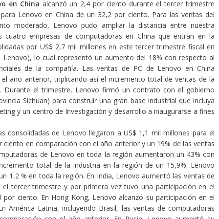
vo en China
alcanzó un 2,4 por ciento durante el tercer trimestre
ta para Lenovo en China de un 32,2 por ciento. Para las ventas del
iento moderado, Lenovo pudo ampliar la distancia entre nuestra
 cuatro empresas de computadoras en China que entran en la
lidadas por US$ 2,7 mil millones en este tercer trimestre fiscal en
de Lenovo), lo cual representó un aumento del 18% con respecto al
undiales de la compañía. Las ventas de PC de Lenovo en China
año anterior, triplicando así el incremento total de ventas de la
. Durante el trimestre, Lenovo firmó un contrato con el gobierno
vincia Sichuan) para construir una gran base industrial que incluya
ing y un centro de Investigación y desarrollo a inaugurarse a fines
as consolidadas de Lenovo llegaron a US$ 1,1 mil millones para el
or ciento en comparación con el año anterior y un 19% de las ventas
omputadoras de Lenovo en toda la región aumentaron un 43% con
l incremento total de la industria en la región de un 15,9%. Lenovo
un 1,2 % en toda la región. En India, Lenovo aumentó las ventas de
l tercer trimestre y por primera vez tuvo una participación en el
 por ciento. En Hong Kong, Lenovo alcanzó su participación en el
n América Latina, incluyendo Brasil, las ventas de computadoras
 comparación con el año anterior. En Rusia, Lenovo aumentó su