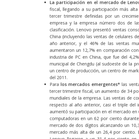
La participación en el mercado de Leno
fiscal, llegando a su participación más al
tercer trimestre definidas por un crecim
empresa y la empresa número dos de las
clasificación. Lenovo presentó ventas conso
China (incluyendo las ventas de celulares 
año anterior, y el 46% de las ventas m
aumentaron un 12,7% en comparación con el 
industria de PC en China, que fue del 4,2%
municipal de Chengdu (al sudoeste de la pro
un centro de producción, un centro de market
del 2011.
Para
los mercados emergentes*
las vent
tercer trimestre fiscal, un aumento de 34 p
mundiales de la empresa. Las ventas de c
respecto al año anterior, casi el triple de
aumentó su participación en el mercado en 
computadoras en un 62 por ciento durante e
mercado de dos dígitos alcanzando un 10,3
mercado más alta de un 26,4 por ciento. E
Lenovo llegaron a un 31,4 por ciento en