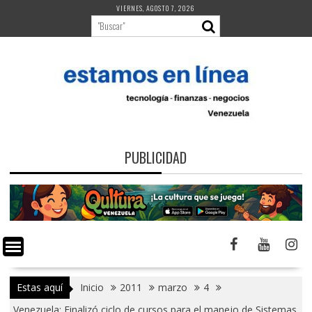
Saltar
VIERNES, AGOSTO 7, 2026
al
contenido
PUBLICIDAD
Estas aquí
Inicio
2011
marzo
4
Venezuela: Finalizó ciclo de cursos para el manejo de Sistemas