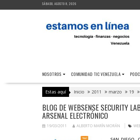
Saltar
SÁBADO, AGOSTO 8, 2026
al
contenido
NOSOTROS
COMUNIDAD TIC VENEZUELA
PODC
Estas aquí
Inicio
2011
marzo
19
BLOG DE WEBSENSE SECURITY LAB
ARSENAL ELECTRÓNICO
19/03/2011
ALBERTO MARÍN MORÁN
WE
SAN DIEGO,