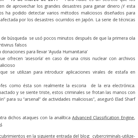
ten de aprovechar los grandes desastres para ganar dinero ¡Y esta
bs ha podido detectar varios métodos maliciosos diseñados para
 afectada por los desastres ocurridos en Japón. La serie de técnicas
 de búsqueda se usó pocos minutos después de que la primera ola
tivirus falsos
 donaciones para llevar ‘Ayuda Humanitaria’
que ofrecen ‘asesoría’ en caso de una crisis nuclear con archivos
alicioso
e se utilizan para introducir aplicaciones virales de estafa en
ofes como ésta son realmente la escoria de la era electrónica.
ctado y se siente triste, estos criminales se frotan las manos con
” para su “arsenal” de actividades maliciosas”, aseguró Elad Sharf
tra dichos ataques con la analítica
Advanced Classification Engine
,
N
.
ubrimientos en la siguiente entrada del blog:
cybercriminals-utilize-