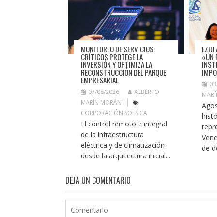
MONITOREO DE SERVICIOS
EZIO 
CRÍTICOS PROTEGE LA
«UN 
INVERSIÓN Y OPTIMIZA LA
INST
RECONSTRUCCIÓN DEL PARQUE
IMPO
EMPRESARIAL
03
07/08/2026
ALBERTO
MARÍ
MARÍN MORÁN
Agos
CORPORACIÓN SOLSICA
histó
El control remoto e integral
repr
de la infraestructura
Vene
eléctrica y de climatización
de de
desde la arquitectura inicial...
DEJA UN COMENTARIO