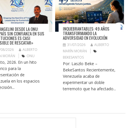
INQUEBRANTABLES: 49 AÑOS
ANGELINI DESDE LA ONU:
TRANSFORMANDO LA
PAÍS SIN CONFIANZA EN SUS
ADVERSIDAD EN EVOLUCIÓN
ITUCIONES ES CASI
SIBLE DE RESCATAR»
31/07/2026
ALBERTO
/08/2026
ALBERTO
MARÍN MORÁN
N MORÁN
ONU
BEKESANTOS
to, 2026. En un hito
Por: Laszlo Beke –
rico para la
BekeSantos Recientemente,
esentación de
Venezuela acaba de
zuela en los espacios
experimentar un doble
cisión...
terremoto que ha afectado...