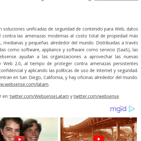
n soluciones unificadas de seguridad de contenido para Web, datos
dad contra las amenazas modernas al costo total de propiedad más
, medianas y pequeñas alrededor del mundo. Distribuidas a través
das como software, appliance y software como servicio (SaaS), las
ebsense ayudan a las organizaciones a aprovechar las nuevas
y Web 2.0, al tiempo de proteger contra amenazas persistentes
nfidencial y aplicando las políticas de uso de Internet y seguridad.
tran en San Diego, California, y hay oficinas alrededor del mundo.
ww.websense.com/latam
.
r en:
twitter.com/WebsenseLatam
y
twitter.com/websense
.