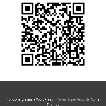
Funciona gracias a WordPress
|
Tema: SuperNews de
Acme
Themes