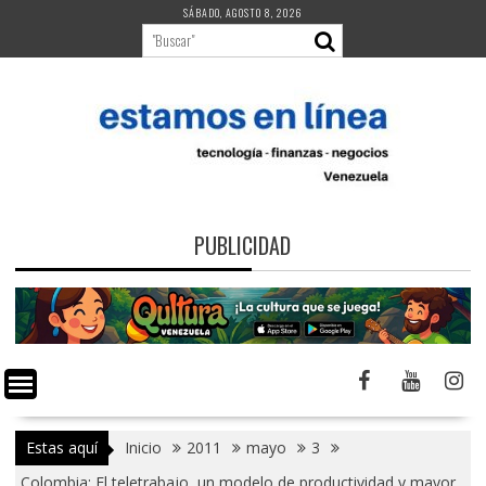
Saltar
SÁBADO, AGOSTO 8, 2026
al
contenido
PUBLICIDAD
Estas aquí
Inicio
2011
mayo
3
Colombia: El teletrabajo, un modelo de productividad y mayor