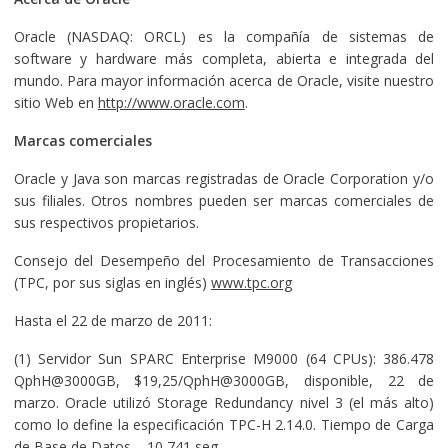
Oracle (NASDAQ: ORCL) es la compañía de sistemas de
software y hardware más completa, abierta e integrada del
mundo. Para mayor información acerca de Oracle, visite nuestro
sitio Web en
http://www.oracle.com
.
Marcas comerciales
Oracle y Java son marcas registradas de Oracle Corporation y/o
sus filiales. Otros nombres pueden ser marcas comerciales de
sus respectivos propietarios.
Consejo del Desempeño del Procesamiento de Transacciones
(TPC, por sus siglas en inglés)
www.tpc.org
Hasta el 22 de marzo de 2011:
(1) Servidor Sun SPARC Enterprise M9000 (64 CPUs): 386.478
QphH@3000GB, $19,25/QphH@3000GB, disponible, 22 de
marzo. Oracle utilizó Storage Redundancy nivel 3 (el más alto)
como lo define la especificación TPC-H 2.14.0. Tiempo de Carga
de Base de Datos – 10,741 seg.