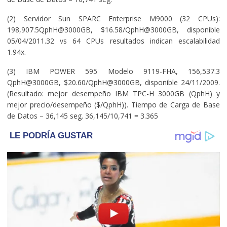
(2) Servidor Sun SPARC Enterprise M9000 (32 CPUs):
198,907.5QphH@3000GB, $16.58/QphH@3000GB, disponible
05/04/2011.32 vs 64 CPUs resultados indican escalabilidad
1.94x.
(3) IBM POWER 595 Modelo 9119-FHA, 156,537.3
QphH@3000GB, $20.60/QphH@3000GB, disponible 24/11/2009.
(Resultado: mejor desempeño IBM TPC-H 3000GB (QphH) y
mejor precio/desempeño ($/QphH)). Tiempo de Carga de Base
de Datos – 36,145 seg. 36,145/10,741 = 3.365