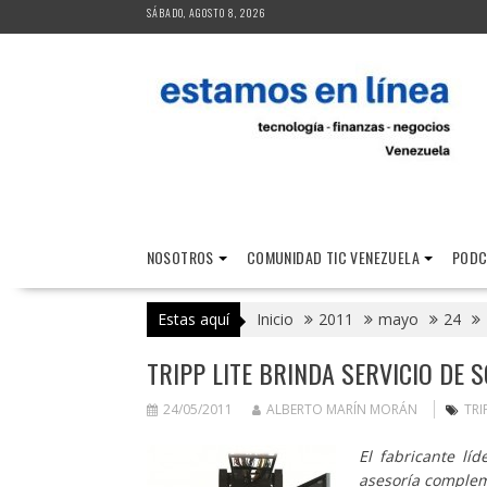
Saltar
SÁBADO, AGOSTO 8, 2026
al
contenido
NOSOTROS
COMUNIDAD TIC VENEZUELA
PODC
Estas aquí
Inicio
2011
mayo
24
TRIPP LITE BRINDA SERVICIO DE
24/05/2011
ALBERTO MARÍN MORÁN
TRI
El fabricante lí
asesoría complem