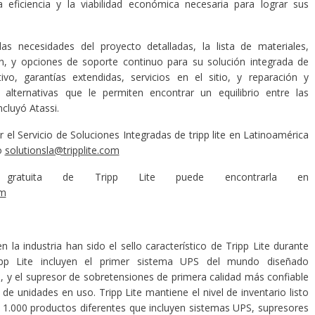
la eficiencia y la viabilidad económica necesaria para lograr sus
 necesidades del proyecto detalladas, la lista de materiales,
ión, y opciones de soporte continuo para su solución integrada de
ivo, garantías extendidas, servicios en el sitio, y reparación y
lternativas que le permiten encontrar un equilibrio entre las
cluyó Atassi.
r el Servicio de Soluciones Integradas de tripp lite en Latinoamérica
co
solutionsla@tripplite.com
gratuita de Tripp Lite puede encontrarla en
fm
n la industria han sido el sello característico de Tripp Lite durante
pp Lite incluyen el primer sistema UPS del mundo diseñado
 y el supresor de sobretensiones de primera calidad más confiable
e unidades en uso. Tripp Lite mantiene el nivel de inventario listo
e 1.000 productos diferentes que incluyen sistemas UPS, supresores