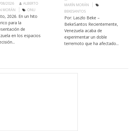
/08/2026
ALBERTO
MARÍN MORÁN
N MORÁN
ONU
BEKESANTOS
to, 2026. En un hito
Por: Laszlo Beke –
rico para la
BekeSantos Recientemente,
esentación de
Venezuela acaba de
zuela en los espacios
experimentar un doble
cisión...
terremoto que ha afectado...