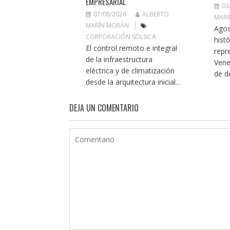
EMPRESARIAL
03
07/08/2026
ALBERTO
MARÍ
MARÍN MORÁN
Agos
CORPORACIÓN SOLSICA
histó
El control remoto e integral
repr
de la infraestructura
Vene
eléctrica y de climatización
de de
desde la arquitectura inicial...
DEJA UN COMENTARIO