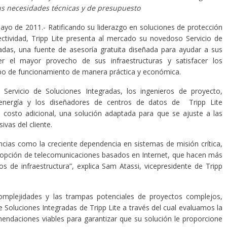
us necesidades técnicas y de presupuesto
yo de 2011.- Ratificando su liderazgo en soluciones de protección
ctividad, Tripp Lite presenta al mercado su novedoso Servicio de
adas, una fuente de asesoría gratuita diseñada para ayudar a sus
er el mayor provecho de sus infraestructuras y satisfacer los
po de funcionamiento de manera práctica y económica.
 Servicio de Soluciones Integradas, los ingenieros de proyecto,
 energía y los diseñadores de centros de datos de Tripp Lite
n costo adicional, una solución adaptada para que se ajuste a las
ivas del cliente.
ncias como la creciente dependencia en sistemas de misión crítica,
adopción de telecomunicaciones basados en Internet, que hacen más
s de infraestructura”, explica Sam Atassi, vicepresidente de Tripp
omplejidades y las trampas potenciales de proyectos complejos,
e Soluciones Integradas de Tripp Lite a través del cual evaluamos la
mendaciones viables para garantizar que su solución le proporcione