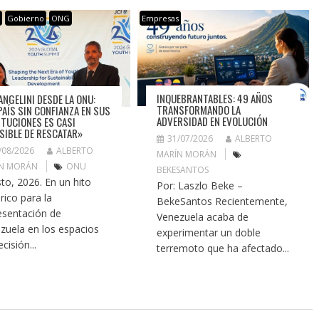
s
Gobierno
ONG
Empresas
INQUEBRANTABLES: 49 AÑOS
ANGELINI DESDE LA ONU:
TRANSFORMANDO LA
PAÍS SIN CONFIANZA EN SUS
ADVERSIDAD EN EVOLUCIÓN
ITUCIONES ES CASI
SIBLE DE RESCATAR»
31/07/2026
ALBERTO
/08/2026
ALBERTO
MARÍN MORÁN
N MORÁN
ONU
BEKESANTOS
to, 2026. En un hito
Por: Laszlo Beke –
rico para la
BekeSantos Recientemente,
esentación de
Venezuela acaba de
zuela en los espacios
experimentar un doble
cisión...
terremoto que ha afectado...