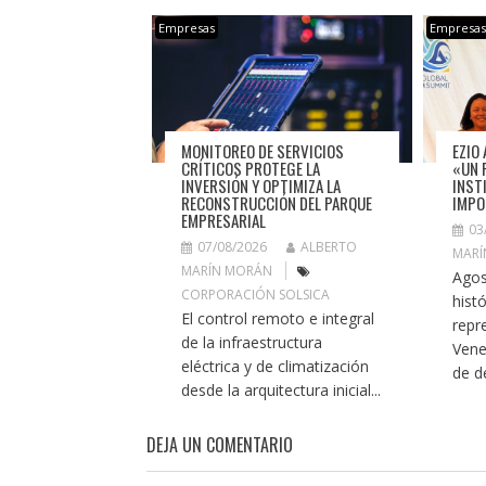
Empresas
Empresa
MONITOREO DE SERVICIOS
EZIO 
CRÍTICOS PROTEGE LA
«UN 
INVERSIÓN Y OPTIMIZA LA
INST
RECONSTRUCCIÓN DEL PARQUE
IMPO
EMPRESARIAL
03
07/08/2026
ALBERTO
MARÍ
MARÍN MORÁN
Agos
CORPORACIÓN SOLSICA
histó
El control remoto e integral
repr
de la infraestructura
Vene
eléctrica y de climatización
de de
desde la arquitectura inicial...
DEJA UN COMENTARIO