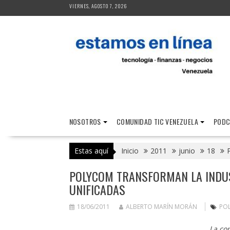
Saltar
VIERNES, AGOSTO 7, 2026
al
contenido
NOSOTROS
COMUNIDAD TIC VENEZUELA
PODC
Estas aquí
Inicio
2011
junio
18
POLYCOM TRANSFORMAN LA INDUS
UNIFICADAS
18/06/2011
ALBERTO MARÍN MORÁN
PO
La co