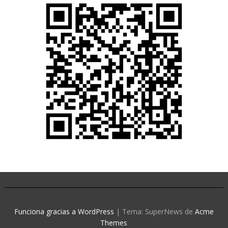
Funciona gracias a WordPress
|
Tema: SuperNews de
Acme
Themes