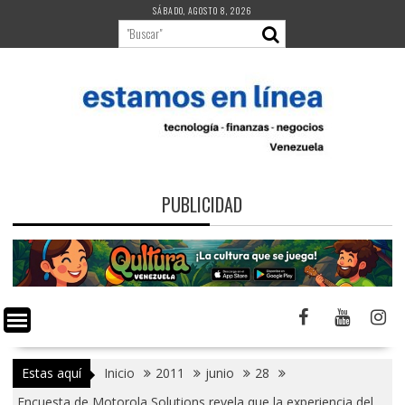
Saltar
SÁBADO, AGOSTO 8, 2026
al
contenido
PUBLICIDAD
Estas aquí
Inicio
2011
junio
28
Encuesta de Motorola Solutions revela que la experiencia del