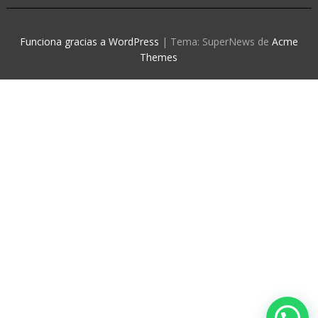
Funciona gracias a WordPress
|
Tema: SuperNews de
Acme
Themes