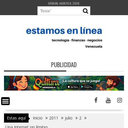
Saltar
SÁBADO, AGOSTO 8, 2026
al
contenido
PUBLICIDAD
Estas aquí
Inicio
2011
julio
2
Una Internet sin límites