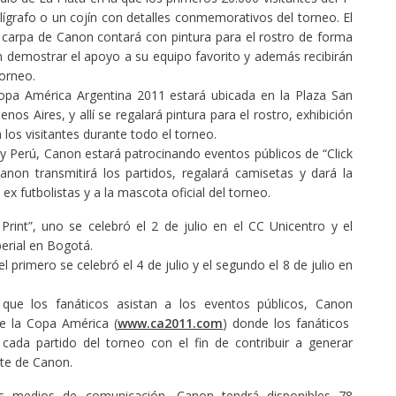
olígrafo o un cojín con detalles conmemorativos del torneo. El
 la carpa de Canon contará con pintura para el rostro de forma
n demostrar el apoyo a su equipo favorito y además recibirán
orneo.
opa América Argentina 2011 estará ubicada en la Plaza San
nos Aires, y allí se regalará pintura para el rostro, exhibición
 los visitantes durante todo el torneo.
 y Perú, Canon estará patrocinando eventos públicos de “Click
anon transmitirá los partidos, regalará camisetas y dará la
ex futbolistas y a la mascota oficial del torneo.
rint”, uno se celebró el 2 de julio en el CC Unicentro y el
erial en Bogotá.
l primero se celebró el 4 de julio y el segundo el 8 de julio en
que los fanáticos asistan a los eventos públicos, Canon
de la Copa América (
www.ca2011.com
) donde los fanáticos
ada partido del torneo con el fin de contribuir a generar
te de Canon.
os medios de comunicación, Canon tendrá disponibles 78