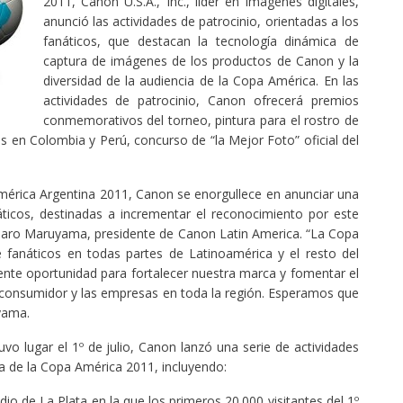
2011, Canon U.S.A., Inc., líder en imágenes digitales,
anunció las actividades de patrocinio, orientadas a los
fanáticos, que destacan la tecnología dinámica de
captura de imágenes de los productos de Canon y la
diversidad de la audiencia de la Copa América. En las
actividades de patrocinio, Canon ofrecerá premios
conmemorativos del torneo, pintura para el rostro de
os en Colombia y Perú, concurso de “la Mejor Foto” oficial del
América Argentina 2011, Canon se enorgullece en anunciar una
áticos, destinadas a incrementar el reconocimiento por este
o Taro Maruyama, presidente de Canon Latin America. “La Copa
 fanáticos en todas partes de Latinoamérica y el resto del
nte oportunidad para fortalecer nuestra marca y fomentar el
 consumidor y las empresas en toda la región. Esperamos que
yama.
uvo lugar el 1º de julio, Canon lanzó una serie de actividades
ia de la Copa América 2011, incluyendo:
io de La Plata en la que los primeros 20.000 visitantes del 1º