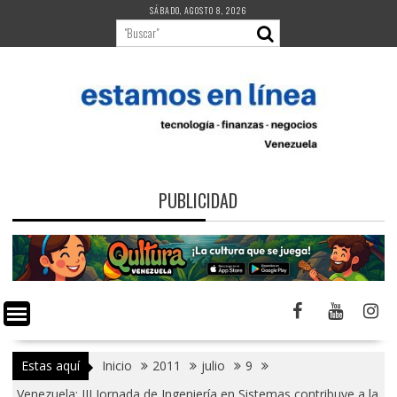
Saltar
SÁBADO, AGOSTO 8, 2026
al
contenido
PUBLICIDAD
Estas aquí
Inicio
2011
julio
9
Venezuela: III Jornada de Ingeniería en Sistemas contribuye a la