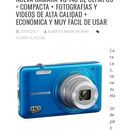
= COMPACTA + FOTOGRAFÍAS Y
VIDEOS DE ALTA CALIDAD +
ECONÓMICA Y MUY FÁCIL DE USAR
20/07/2011
ALBERTO MARÍN MORÁN
OLYMPUS
,
VG140
Ca
ra
ca
s,
Ve
ne
zu
ela
.
20
de
juli
o