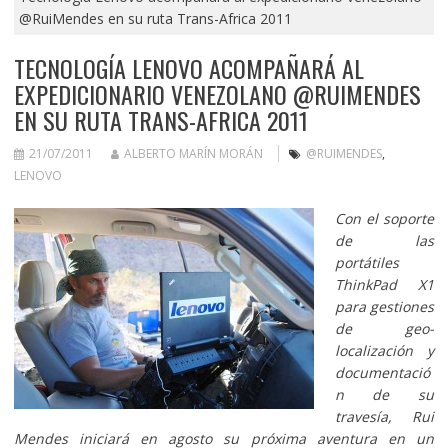
@RuiMendes en su ruta Trans-Africa 2011
TECNOLOGÍA LENOVO ACOMPAÑARÁ AL
EXPEDICIONARIO VENEZOLANO @RUIMENDES
EN SU RUTA TRANS-AFRICA 2011
21/07/2011
ALBERTO MARÍN MORÁN
@RUIMENDES
,
LENOVO
Con el soporte
de las
portátiles
ThinkPad X1
para gestiones
de geo-
localización y
documentació
n de su
travesía, Rui
Mendes iniciará en agosto su próxima aventura en un