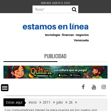
Saltar
DOMINGO, AGOSTO 9, 2026
al
contenido
PUBLICIDAD
Estas aquí
Inicio
2011
julio
26
Los consumidores tienen la mira puesta en los pagos por