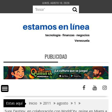
Saltar
LUNES, AGOSTO 10, 2026
al
contenido
PUBLICIDAD
Estas aquí
Inicio
2011
agosto
1
Sure Destiny, en colaboración con WorldCity, reúne en Miami a