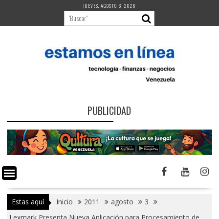
Saltar
JUEVES, AGOSTO 6, 2026
al
contenido
PUBLICIDAD
Estas aquí
Inicio
2011
agosto
3
Lexmark Presenta Nueva Aplicación para Procesamiento de