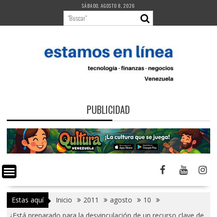
Saltar
SÁBADO, AGOSTO 8, 2026
al
contenido
PUBLICIDAD
Estas aquí
Inicio
2011
agosto
10
¿Está preparado para la desvinculación de un recurso clave de