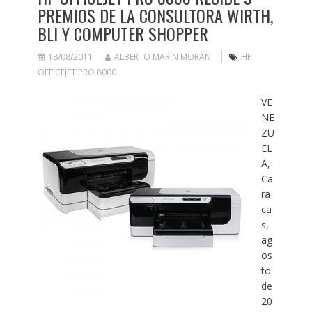
PREMIOS DE LA CONSULTORA WIRTH,
BLI Y COMPUTER SHOPPER
18/08/2011
ALBERTO MARÍN MORÁN
HP
OFFICEJET PRO 8000
VE
NE
ZU
EL
A,
Ca
ra
ca
s,
ag
os
to
de
20