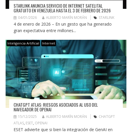
STARLINK ANUNCIA SERVICIO DE INTERNET SATELITAL
GRATUITO EN VENEZUELA HASTA EL 3 DE FEBRERO DE 2026
04/01/2026
ALBERTO MARÍN MORÁN
STARLINK
4 de enero de 2026 – En un gesto que ha generado
gran expectativa entre millones...
Inteligencia Artificial
Internet
CHATGPT ATLAS: RIESGOS ASOCIADOS AL USO DEL
NAVEGADOR DE OPENAI
15/12/2025
ALBERTO MARÍN MORÁN
CHATGPT
ATLAS
,
ESET
,
OPENAI
ESET advierte que si bien la integración de GenAI en