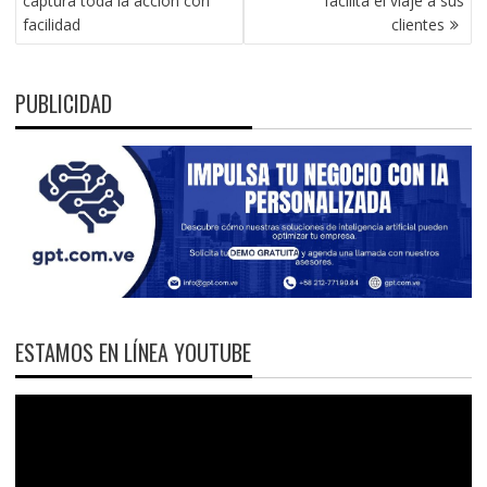
captura toda la acción con
facilita el viaje a sus
ENTRADAS
facilidad
clientes
PUBLICIDAD
ESTAMOS EN LÍNEA YOUTUBE