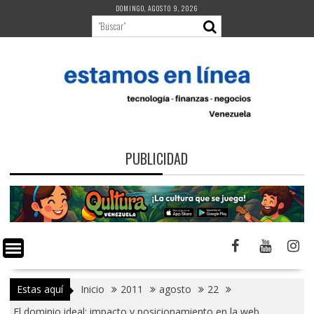
Saltar
DOMINGO, AGOSTO 9, 2026
al
contenido
PUBLICIDAD
Estas aquí
Inicio
2011
agosto
22
El dominio ideal: impacto y posicionamiento en la web