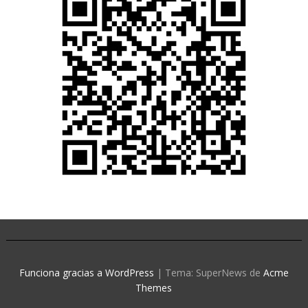
Funciona gracias a WordPress
|
Tema: SuperNews de
Acme
Themes