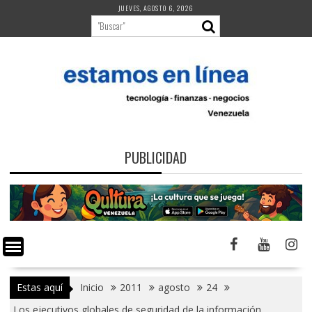
Saltar
JUEVES, AGOSTO 6, 2026
al
contenido
PUBLICIDAD
Estas aquí
Inicio
2011
agosto
24
Los ejecutivos globales de seguridad de la información