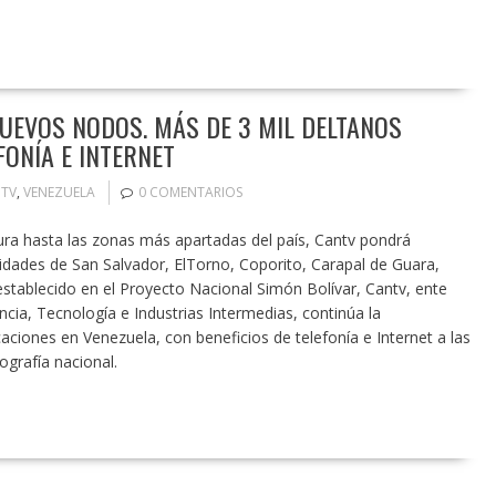
NUEVOS NODOS. MÁS DE 3 MIL DELTANOS
FONÍA E INTERNET
TV
,
VENEZUELA
0 COMENTARIOS
ura hasta las zonas más apartadas del país, Cantv pondrá
idades de San Salvador, ElTorno, Coporito, Carapal de Guara,
establecido en el Proyecto Nacional Simón Bolívar, Cantv, ente
ncia, Tecnología e Industrias Intermedias, continúa la
ciones en Venezuela, con beneficios de telefonía e Internet a las
grafía nacional.