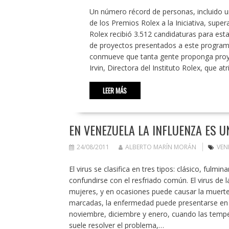
Un número récord de personas, incluido u
de los Premios Rolex a la Iniciativa, super
Rolex recibió 3.512 candidaturas para es
de proyectos presentados a este programa 
conmueve que tanta gente proponga proye
Irvin, Directora del Instituto Rolex, que 
LEER MÁS
EN VENEZUELA LA INFLUENZA ES 
24/08/2011
ALBERTO MARÍN MORÁN
VEN
El virus se clasifica en tres tipos: clásico, fu
confundirse con el resfriado común. El virus de 
mujeres, y en ocasiones puede causar la muerte
marcadas, la enfermedad puede presentarse en c
noviembre, diciembre y enero, cuando las tempe
suele resolver el problema,…