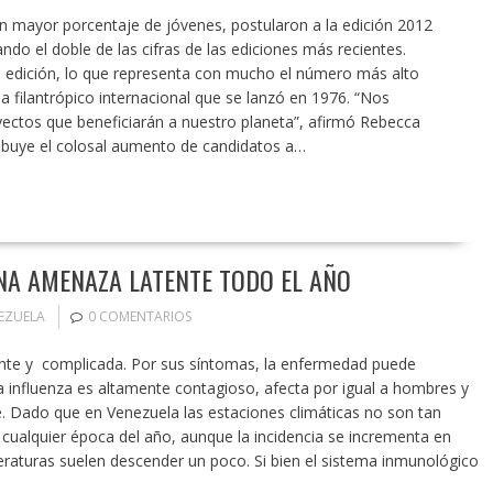
n mayor porcentaje de jóvenes, postularon a la edición 2012
ando el doble de las cifras de las ediciones más recientes.
ta edición, lo que representa con mucho el número más alto
filantrópico internacional que se lanzó en 1976. “Nos
ctos que beneficiarán a nuestro planeta”, afirmó Rebecca
atribuye el colosal aumento de candidatos a…
UNA AMENAZA LATENTE TODO EL AÑO
EZUELA
0 COMENTARIOS
lminante y complicada. Por sus síntomas, la enfermedad puede
la influenza es altamente contagioso, afecta por igual a hombres y
. Dado que en Venezuela las estaciones climáticas no son tan
ualquier época del año, aunque la incidencia se incrementa en
raturas suelen descender un poco. Si bien el sistema inmunológico