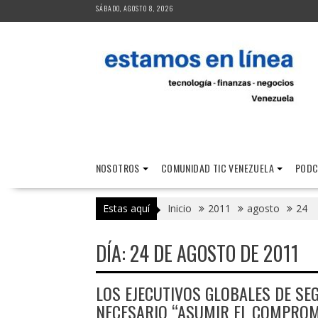
Saltar
SÁBADO, AGOSTO 8, 2026
al
contenido
NOSOTROS
COMUNIDAD TIC VENEZUELA
PODC
Estas aquí
Inicio
2011
agosto
24
DÍA:
24 DE AGOSTO DE 2011
LOS EJECUTIVOS GLOBALES DE SE
NECESARIO “ASUMIR EL COMPROM