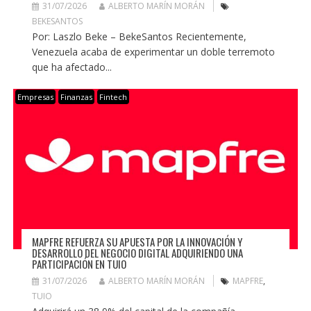
31/07/2026
ALBERTO MARÍN MORÁN
BEKESANTOS
Por: Laszlo Beke – BekeSantos Recientemente,
Venezuela acaba de experimentar un doble terremoto
que ha afectado...
Empresas
Finanzas
Fintech
MAPFRE REFUERZA SU APUESTA POR LA INNOVACIÓN Y
DESARROLLO DEL NEGOCIO DIGITAL ADQUIRIENDO UNA
PARTICIPACIÓN EN TUIO
31/07/2026
ALBERTO MARÍN MORÁN
MAPFRE
,
TUIO