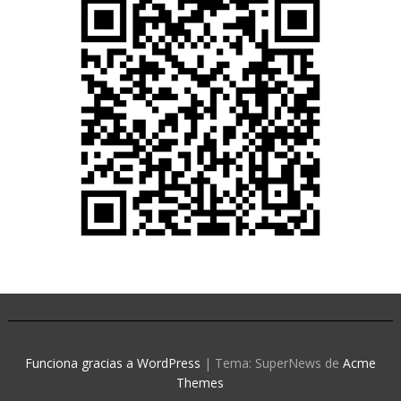
Funciona gracias a WordPress
|
Tema: SuperNews de
Acme
Themes