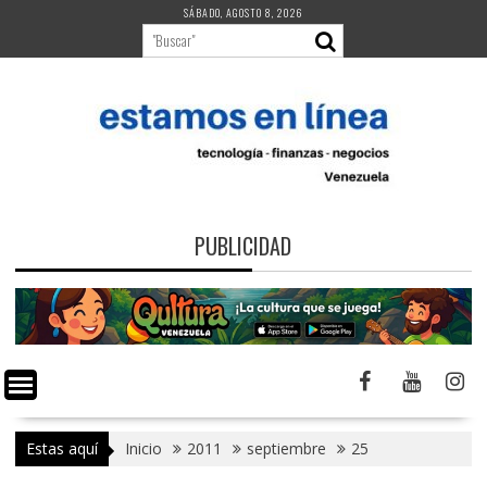
Saltar
SÁBADO, AGOSTO 8, 2026
al
contenido
PUBLICIDAD
Estas aquí
Inicio
2011
septiembre
25