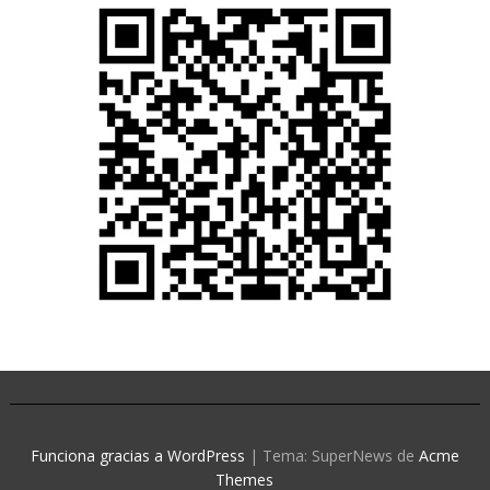
Funciona gracias a WordPress
|
Tema: SuperNews de
Acme
Themes