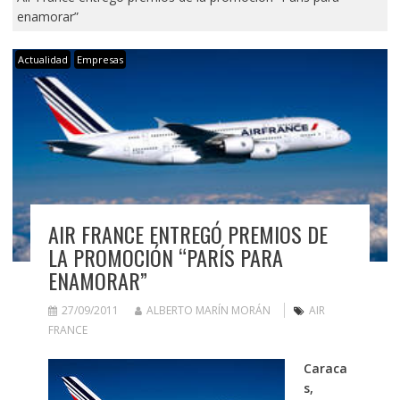
enamorar”
Actualidad
Empresas
AIR FRANCE ENTREGÓ PREMIOS DE
LA PROMOCIÓN “PARÍS PARA
ENAMORAR”
27/09/2011
ALBERTO MARÍN MORÁN
AIR
FRANCE
Caraca
s,