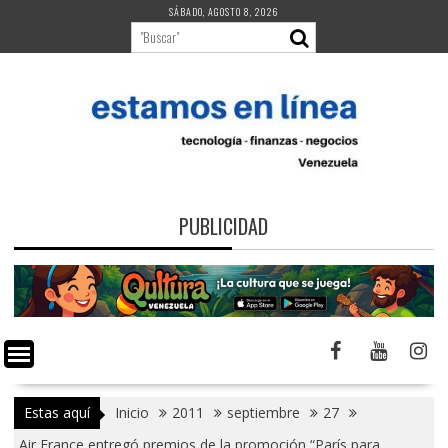
Saltar
SÁBADO, AGOSTO 8, 2026
al
contenido
PUBLICIDAD
Estas aquí
Inicio
2011
septiembre
27
Air France entregó premios de la promoción “París para