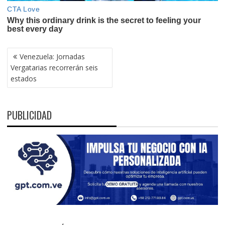
NAVEGACIÓN
Venezuela: Jornadas
DE
Vergatarias recorrerán seis
ENTRADAS
estados
PUBLICIDAD