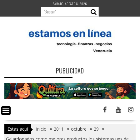
Saltar
SÁBADO, AGOSTO 8, 2026
al
contenido
PUBLICIDAD
Estas aquí
Inicio
2011
octubre
29
Galardonados como mejores productos los sistemas ups de