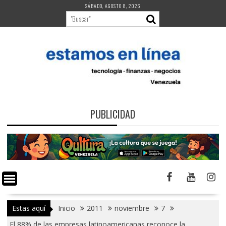
Saltar
SÁBADO, AGOSTO 8, 2026
al
contenido
PUBLICIDAD
Estas aquí
Inicio
2011
noviembre
7
El 88% de las empresas latinoamericanas reconoce la