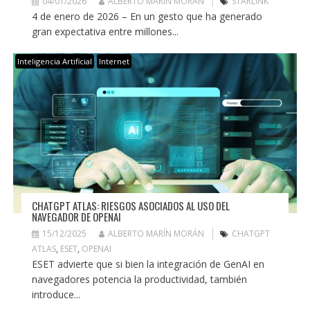
04/01/2026
ALBERTO MARÍN MORÁN
STARLINK
4 de enero de 2026 – En un gesto que ha generado
gran expectativa entre millones...
Inteligencia Artificial
Internet
CHATGPT ATLAS: RIESGOS ASOCIADOS AL USO DEL
NAVEGADOR DE OPENAI
15/12/2025
ALBERTO MARÍN MORÁN
CHATGPT
ATLAS
,
ESET
,
OPENAI
ESET advierte que si bien la integración de GenAI en
navegadores potencia la productividad, también
introduce...