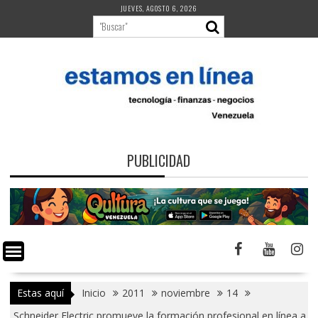
Saltar
JUEVES, AGOSTO 6, 2026
al
contenido
PUBLICIDAD
Estas aquí
Inicio
2011
noviembre
14
Schneider Electric promueve la formación profesional en línea a