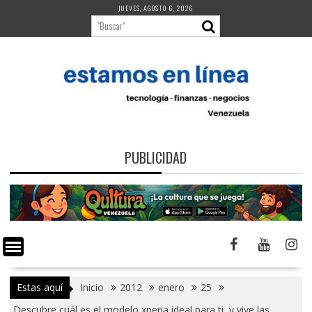
Saltar
JUEVES, AGOSTO 6, 2026
al
contenido
PUBLICIDAD
Estas aquí
Inicio
2012
enero
25
Descubre cuál es el modelo xperia ideal para ti, y vive las