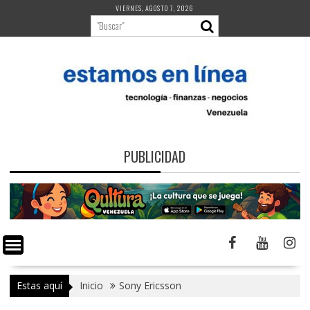
Saltar
VIERNES, AGOSTO 7, 2026
al
contenido
PUBLICIDAD
Estas aquí
Inicio
Sony Ericsson