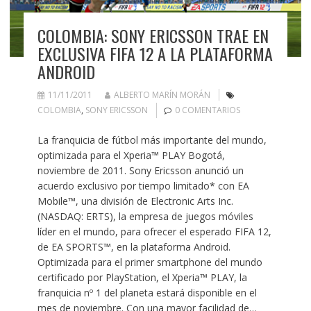
COLOMBIA: SONY ERICSSON TRAE EN
EXCLUSIVA FIFA 12 A LA PLATAFORMA
ANDROID
11/11/2011
ALBERTO MARÍN MORÁN
COLOMBIA
,
SONY ERICSSON
0 COMENTARIOS
La franquicia de fútbol más importante del mundo,
optimizada para el Xperia™ PLAY Bogotá,
noviembre de 2011. Sony Ericsson anunció un
acuerdo exclusivo por tiempo limitado* con EA
Mobile™, una división de Electronic Arts Inc.
(NASDAQ: ERTS), la empresa de juegos móviles
líder en el mundo, para ofrecer el esperado FIFA 12,
de EA SPORTS™, en la plataforma Android.
Optimizada para el primer smartphone del mundo
certificado por PlayStation, el Xperia™ PLAY, la
franquicia nº 1 del planeta estará disponible en el
mes de noviembre. Con una mayor facilidad de…