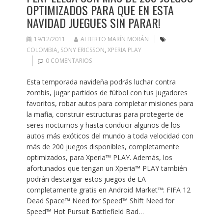
OPTIMIZADOS PARA QUE EN ESTA
NAVIDAD JUEGUES SIN PARAR!
19/12/2011
ALBERTO MARÍN MORÁN
COLOMBIA
,
SONY ERICSSON
,
XPERIA PLAY
0 COMENTARIOS
Esta temporada navideña podrás luchar contra
zombis, jugar partidos de fútbol con tus jugadores
favoritos, robar autos para completar misiones para
la mafia, construir estructuras para protegerte de
seres nocturnos y hasta conducir algunos de los
autos más exóticos del mundo a toda velocidad con
más de 200 juegos disponibles, completamente
optimizados, para Xperia™ PLAY. Además, los
afortunados que tengan un Xperia™ PLAY también
podrán descargar estos juegos de EA
completamente gratis en Android Market™: FIFA 12
Dead Space™ Need for Speed™ Shift Need for
Speed™ Hot Pursuit Battlefield Bad…