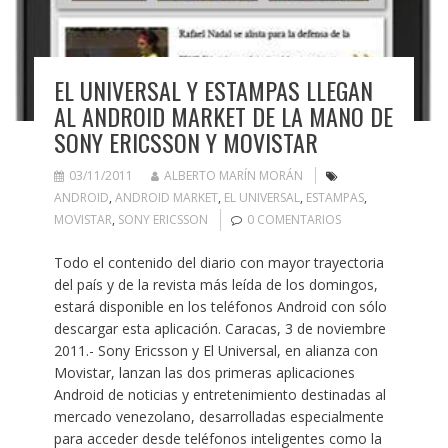
EL UNIVERSAL Y ESTAMPAS LLEGAN
AL ANDROID MARKET DE LA MANO DE
SONY ERICSSON Y MOVISTAR
03/11/2011
ALBERTO MARÍN MORÁN
ANDROID
,
ANDROID MARKET
,
EL UNIVERSAL
,
ESTAMPAS
,
MOVISTAR
,
SONY ERICSSON
0 COMENTARIOS
Todo el contenido del diario con mayor trayectoria
del país y de la revista más leída de los domingos,
estará disponible en los teléfonos Android con sólo
descargar esta aplicación. Caracas, 3 de noviembre
2011.- Sony Ericsson y El Universal, en alianza con
Movistar, lanzan las dos primeras aplicaciones
Android de noticias y entretenimiento destinadas al
mercado venezolano, desarrolladas especialmente
para acceder desde teléfonos inteligentes como la