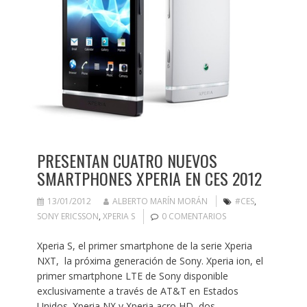
PRESENTAN CUATRO NUEVOS
SMARTPHONES XPERIA EN CES 2012
13/01/2012
ALBERTO MARÍN MORÁN
#CES
,
SONY ERICSSON
,
XPERIA S
0 COMENTARIOS
Xperia S, el primer smartphone de la serie Xperia
NXT, la próxima generación de Sony. Xperia ion, el
primer smartphone LTE de Sony disponible
exclusivamente a través de AT&T en Estados
Unidos. Xperia NX y Xperia acro HD, dos