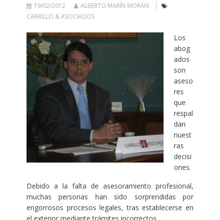
19/02/2012
ALBERTO MARÍN MORÁN
CARRILLO & ASOCIADOS
Los
abog
ados
son
aseso
res
que
respal
dan
nuest
ras
decisi
ones.
Debido a la falta de asesoramiento profesional,
muchas personas han sido sorprendidas por
engorrosos procesos legales, tras establecerse en
el exterior mediante trámites incorrectos.