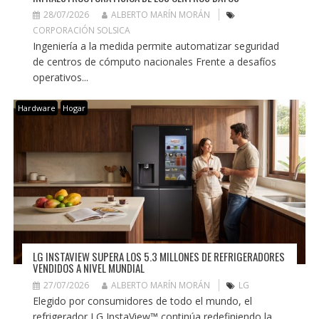
28/07/2026
ALBERTO MARÍN MORÁN
CORPORACIÓN SOLSICA
Ingeniería a la medida permite automatizar seguridad
de centros de cómputo nacionales Frente a desafíos
operativos...
Hardware
Hogar
LG INSTAVIEW SUPERA LOS 5.3 MILLONES DE REFRIGERADORES
VENDIDOS A NIVEL MUNDIAL
27/07/2026
ALBERTO MARÍN MORÁN
LG
Elegido por consumidores de todo el mundo, el
refrigerador LG InstaView™ continúa redefiniendo la