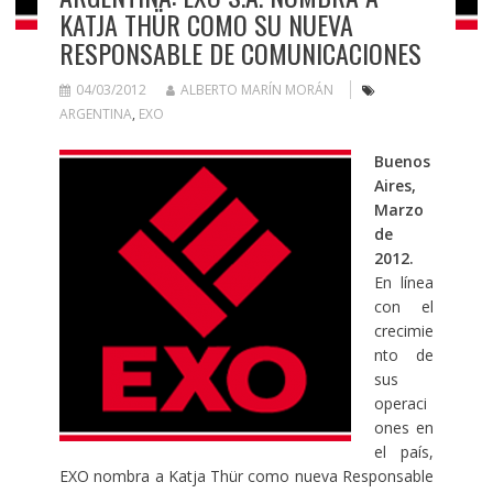
KATJA THÜR COMO SU NUEVA
RESPONSABLE DE COMUNICACIONES
04/03/2012
ALBERTO MARÍN MORÁN
ARGENTINA
,
EXO
Buenos
Aires,
Marzo
de
2012.
En línea
con el
crecimie
nto de
sus
operaci
ones en
el país,
EXO nombra a Katja Thür como nueva Responsable