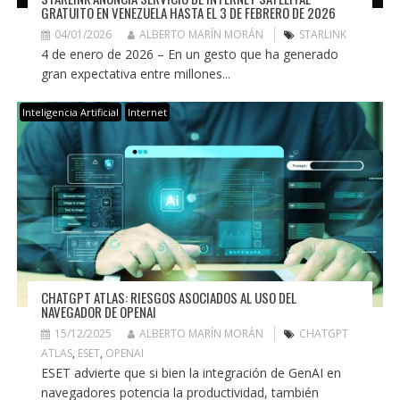
GRATUITO EN VENEZUELA HASTA EL 3 DE FEBRERO DE 2026
04/01/2026
ALBERTO MARÍN MORÁN
STARLINK
4 de enero de 2026 – En un gesto que ha generado
gran expectativa entre millones...
Inteligencia Artificial
Internet
CHATGPT ATLAS: RIESGOS ASOCIADOS AL USO DEL
NAVEGADOR DE OPENAI
15/12/2025
ALBERTO MARÍN MORÁN
CHATGPT
ATLAS
,
ESET
,
OPENAI
ESET advierte que si bien la integración de GenAI en
navegadores potencia la productividad, también