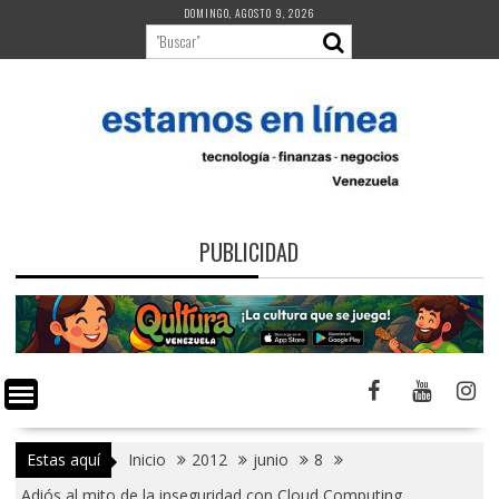
Saltar
DOMINGO, AGOSTO 9, 2026
al
contenido
PUBLICIDAD
Estas aquí
Inicio
2012
junio
8
Adiós al mito de la inseguridad con Cloud Computing