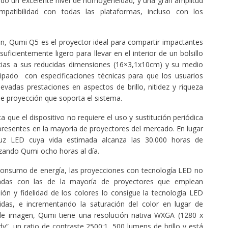
ndo un excelente nivel de homogeneidad, y una gran amplitud
mpatibilidad con todas las plataformas, incluso con los
ón, Qumi Q5 es el proyector ideal para compartir impactantes
suficientemente ligero para llevar en el interior de un bolsillo
cias a sus reducidas dimensiones (16×3,1x10cm) y su medio
ipado con especificaciones técnicas para que los usuarios
vadas prestaciones en aspectos de brillo, nitidez y riqueza
e proyección que soporta el sistema.
 que el dispositivo no requiere el uso y sustitución periódica
presentes en la mayoría de proyectores del mercado. En lugar
uz LED cuya vida estimada alcanza las 30.000 horas de
izando Qumi ocho horas al día.
 consumo de energía, las proyecciones con tecnología LED no
adas con las de la mayoría de proyectores que emplean
sión y fidelidad de los colores lo consigue la tecnología LED
idas, e incrementando la saturación del color en lugar de
ad de imagen, Qumi tiene una resolución nativa WXGA (1280 x
dy”, un ratio de contraste 2500:1, 500 lumens de brillo y está