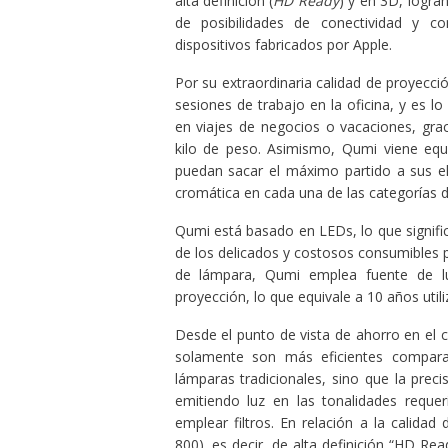
alta definición (
HD Ready
) y en 3D, logra
de posibilidades de conectividad y co
dispositivos fabricados por Apple.
Por su extraordinaria calidad de proyecci
sesiones de trabajo en la oficina, y es lo 
en viajes de negocios o vacaciones, gra
kilo de peso. Asimismo, Qumi viene equ
puedan sacar el máximo partido a sus ele
cromática en cada una de las categorías d
Qumi está basado en LEDs, lo que significa
de los delicados y costosos consumibles 
de lámpara, Qumi emplea fuente de l
proyección, lo que equivale a 10 años util
Desde el punto de vista de ahorro en el
solamente son más eficientes compar
lámparas tradicionales, sino que la preci
emitiendo luz en las tonalidades requer
emplear filtros. En relación a la calid
800), es decir, de alta definición “HD Rea