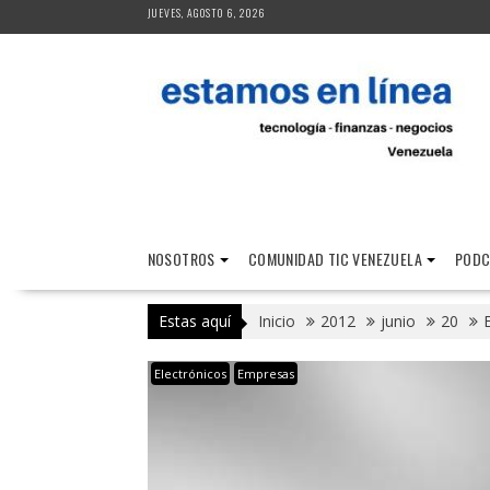
Saltar
JUEVES, AGOSTO 6, 2026
al
contenido
NOSOTROS
COMUNIDAD TIC VENEZUELA
PODC
Estas aquí
Inicio
2012
junio
20
Electrónicos
Empresas