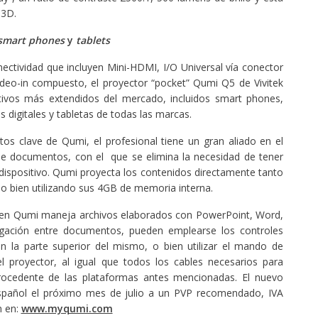
 3D.
smart phones
y
tablets
ectividad que incluyen Mini-HDMI, I/O Universal vía conector
ideo-in compuesto, el proyector “pocket” Qumi Q5 de Vivitek
tivos más extendidos del mercado, incluidos smart phones,
 digitales y tabletas de todas las marcas.
tos clave de Qumi, el profesional tiene un gran aliado en el
 de documentos, con el que se elimina la necesidad de tener
dispositivo. Qumi proyecta los contenidos directamente tanto
 bien utilizando sus 4GB de memoria interna.
 en Qumi maneja archivos elaborados con PowerPoint, Word,
egación entre documentos, pueden emplearse los controles
 la parte superior del mismo, o bien utilizar el mando de
l proyector, al igual que todos los cables necesarios para
procedente de las plataformas antes mencionadas. El nuevo
spañol el próximo mes de julio a un PVP recomendado, IVA
n en:
www.myqumi.com