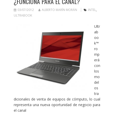
¿FUNCIONA PARA EL CANAL?
03/07/2012
ALBERTO MARÍN MORÁN
INTEL
,
ULTRABOOK
Ultr
ab
oo
k™
ro
mp
erá
con
los
mo
del
os
tra
dicionales de venta de equipos de cómputo, lo cual
representa una nueva oportunidad de negocio para
el canal