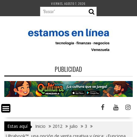
Saltar
VIERNES, AGOSTO 7, 2026
al
contenido
PUBLICIDAD
Estas aquí
Inicio
2012
julio
3
Ultrabook™, una opción de venta creativa y única: ¿Funciona