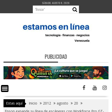
Saltar
SÁBADO, AGOSTO 8, 2026
al
contenido
PUBLICIDAD
Estas aquí
Inicio
2012
agosto
20
Epson expande su línea de escáneres con Workforce Pro GT-