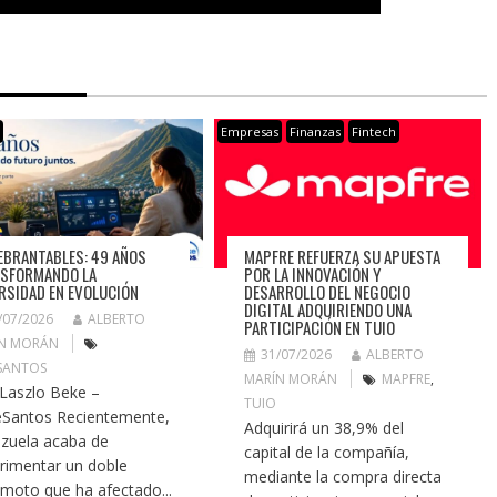
s
Empresas
Finanzas
Fintech
EBRANTABLES: 49 AÑOS
MAPFRE REFUERZA SU APUESTA
SFORMANDO LA
POR LA INNOVACIÓN Y
RSIDAD EN EVOLUCIÓN
DESARROLLO DEL NEGOCIO
DIGITAL ADQUIRIENDO UNA
/07/2026
ALBERTO
PARTICIPACIÓN EN TUIO
N MORÁN
31/07/2026
ALBERTO
SANTOS
MARÍN MORÁN
MAPFRE
,
 Laszlo Beke –
TUIO
Santos Recientemente,
Adquirirá un 38,9% del
zuela acaba de
capital de la compañía,
rimentar un doble
mediante la compra directa
emoto que ha afectado...