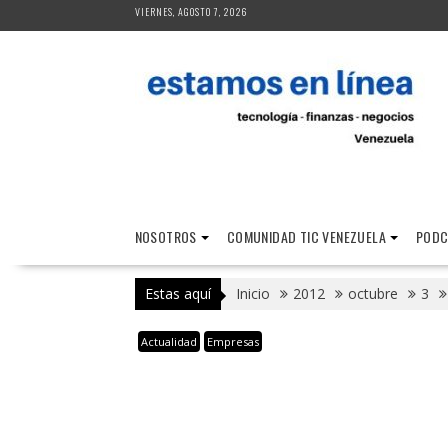
Saltar
VIERNES, AGOSTO 7, 2026
al
contenido
NOSOTROS
COMUNIDAD TIC VENEZUELA
PODC
Estas aquí
Inicio
2012
octubre
3
Actualidad
Empresas