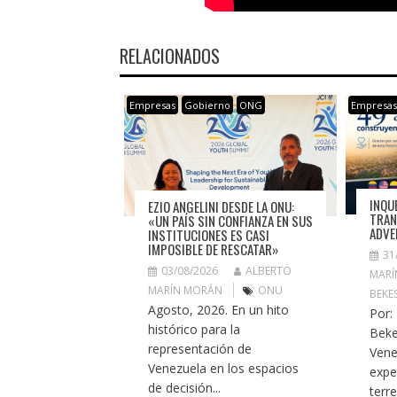
RELACIONADOS
Empresas
Gobierno
ONG
Empresa
INQU
EZIO ANGELINI DESDE LA ONU:
TRAN
«UN PAÍS SIN CONFIANZA EN SUS
ADVE
INSTITUCIONES ES CASI
IMPOSIBLE DE RESCATAR»
31
03/08/2026
ALBERTO
MARÍ
MARÍN MORÁN
ONU
BEKE
Agosto, 2026. En un hito
Por:
histórico para la
Beke
representación de
Vene
Venezuela en los espacios
expe
de decisión...
terr