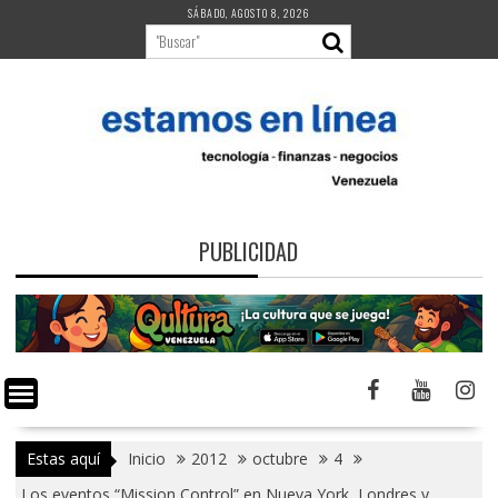
Saltar
SÁBADO, AGOSTO 8, 2026
al
contenido
PUBLICIDAD
Estas aquí
Inicio
2012
octubre
4
Los eventos “Mission Control” en Nueva York, Londres y