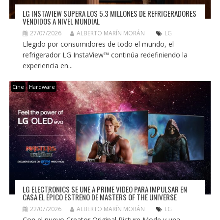
LG INSTAVIEW SUPERA LOS 5.3 MILLONES DE REFRIGERADORES
VENDIDOS A NIVEL MUNDIAL
27/07/2026
ALBERTO MARÍN MORÁN
LG
Elegido por consumidores de todo el mundo, el
refrigerador LG InstaView™ continúa redefiniendo la
experiencia en...
Cine
Hardware
LG ELECTRONICS SE UNE A PRIME VIDEO PARA IMPULSAR EN
CASA EL ÉPICO ESTRENO DE MASTERS OF THE UNIVERSE
22/07/2026
ALBERTO MARÍN MORÁN
LG
Con el nuevo Creator Original Picture Mode y una