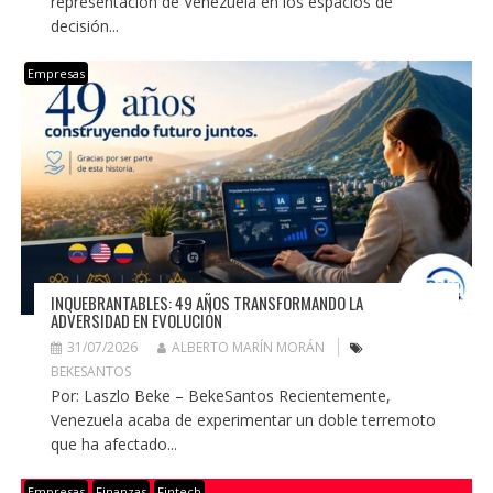
representación de Venezuela en los espacios de
decisión...
Empresas
INQUEBRANTABLES: 49 AÑOS TRANSFORMANDO LA
ADVERSIDAD EN EVOLUCIÓN
31/07/2026
ALBERTO MARÍN MORÁN
BEKESANTOS
Por: Laszlo Beke – BekeSantos Recientemente,
Venezuela acaba de experimentar un doble terremoto
que ha afectado...
Empresas
Finanzas
Fintech